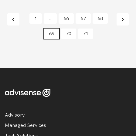
1
…
66
67
68
69
70
71
Advisory
Managed Services
Tech Solutions