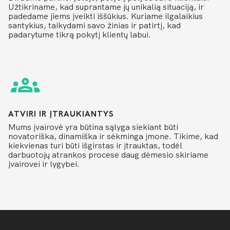
Užtikriname, kad suprantame jų unikalią situaciją, ir
padedame jiems įveikti iššūkius. Kuriame ilgalaikius
santykius, taikydami savo žinias ir patirtį, kad
padarytume tikrą pokytį klientų labui.
ATVIRI IR ĮTRAUKIANTYS
Mums įvairovė yra būtina sąlyga siekiant būti
novatoriška, dinamiška ir sėkminga įmone. Tikime, kad
kiekvienas turi būti išgirstas ir įtrauktas, todėl
darbuotojų atrankos procese daug dėmesio skiriame
įvairovei ir lygybei.