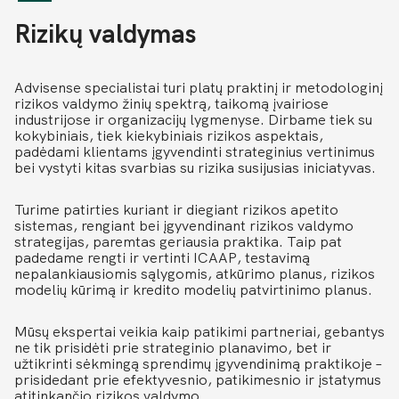
Rizikų valdymas
Advisense specialistai turi platų praktinį ir metodologinį
rizikos valdymo žinių spektrą, taikomą įvairiose
industrijose ir organizacijų lygmenyse. Dirbame tiek su
kokybiniais, tiek kiekybiniais rizikos aspektais,
padėdami klientams įgyvendinti strateginius vertinimus
bei vystyti kitas svarbias su rizika susijusias iniciatyvas.
Turime patirties kuriant ir diegiant rizikos apetito
sistemas, rengiant bei įgyvendinant rizikos valdymo
strategijas, paremtas geriausia praktika. Taip pat
padedame rengti ir vertinti ICAAP, testavimą
nepalankiausiomis sąlygomis, atkūrimo planus, rizikos
modelių kūrimą ir kredito modelių patvirtinimo planus.
Mūsų ekspertai veikia kaip patikimi partneriai, gebantys
ne tik prisidėti prie strateginio planavimo, bet ir
užtikrinti sėkmingą sprendimų įgyvendinimą praktikoje –
prisidedant prie efektyvesnio, patikimesnio ir įstatymus
atitinkančio rizikos valdymo.