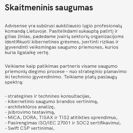
Skaitmeninis saugumas
Advisense yra subūrusi aukščiausio lygio profesionalų
komandą Lietuvoje. Pasitelkdami sukauptą patirtį ir
gilias žinias, padedame įvairių sektorių organizacijoms
identifikuoti kibernetines grėsmes, įvertinti rizikas ir
įgyvendinti veiksmingas saugumo priemones, kurios
kuria ilgalaikę vertę.
Veikiame kaip patikimas partneris visame saugumo
priemonių diegimo procese – nuo strateginio planavimo
iki techninio įgyvendinimo. Teikiame platų paslaugų
spektrą:
- strategines ir technines konsultacijas,
- kibernetinio saugumo brandos vertinimą,
- architektūros analizę,
- įsibrovimo testavimą,
- MiCA, DORA, TISAX ir TIS2 atitikties sprendimus,
- Pasirengimas ISO/IEC 27001 ir SOC2 sertifikavimui,
- Swift CSP vertinimai,