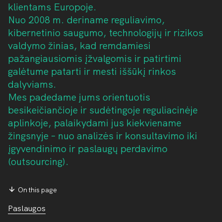
klientams Europoje.
Nuo 2008 m. deriname reguliavimo,
kibernetinio saugumo, technologijų ir rizikos
valdymo žinias, kad remdamiesi
pažangiausiomis įžvalgomis ir patirtimi
galėtume patarti ir mesti iššūkį rinkos
dalyviams.
Mes padedame jums orientuotis
besikeičiančioje ir sudėtingoje reguliacinėje
aplinkoje, palaikydami jus kiekviename
žingsnyje – nuo analizės ir konsultavimo iki
įgyvendinimo ir paslaugų perdavimo
(outsourcing).
On this page
Paslaugos