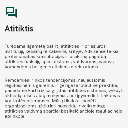
Atitiktis
Turėdama ilgametę patirtį atitikties ir priežiūros
institucijų keliamų reikalavimų srityje, Advisense teikia
profesionalias konsultacijas ir praktinę pagalbą
atitikties funkcijų specialistams, valdyboms, vadovų
komandoms bei generaliniams direktoriams.
Remdamiesi rinkos tendencijomis, naujausiomis
reguliacinėmis gairėmis ir gerąja tarptautine praktika,
padedame kurti rizika grįstas atitikties sistemas, vykdyti
aktualių teisės aktų mokymus, bei įgyvendinti tinkamas
kontrolės priemones. Mūsų tikslas – padėti
organizacijoms užtikrinti nuoseklų ir veiksmingą
atitikties valdymą sparčiai besikeičiančioje reguliacinėje
aplinkoje.