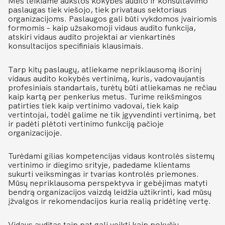
Mes teikiame aukštos kokybės audito ir konsultavimo
paslaugas tiek viešojo, tiek privataus sektoriaus
organizacijoms. Paslaugos gali būti vykdomos įvairiomis
formomis – kaip užsakomoji vidaus audito funkcija,
atskiri vidaus audito projektai ar vienkartinės
konsultacijos specifiniais klausimais.
Tarp kitų paslaugų, atliekame nepriklausomą išorinį
vidaus audito kokybės vertinimą, kuris, vadovaujantis
profesiniais standartais, turėtų būti atliekamas ne rečiau
kaip kartą per penkerius metus. Turime reikšmingos
patirties tiek kaip vertinimo vadovai, tiek kaip
vertintojai, todėl galime ne tik įgyvendinti vertinimą, bet
ir padėti plėtoti vertinimo funkciją pačioje
organizacijoje.
Turėdami gilias kompetencijas vidaus kontrolės sistemų
vertinimo ir diegimo srityje, padedame klientams
sukurti veiksmingas ir tvarias kontrolės priemones.
Mūsų nepriklausoma perspektyva ir gebėjimas matyti
bendrą organizacijos vaizdą leidžia užtikrinti, kad mūsų
įžvalgos ir rekomendacijos kuria realią pridėtinę vertę.
Vidaus auditas taip pat gali veikti kaip pokyčių