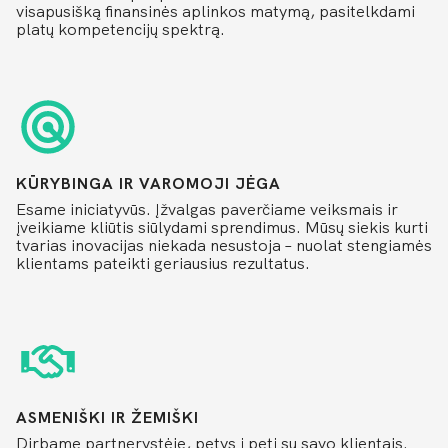
visapusišką finansinės aplinkos matymą, pasitelkdami
platų kompetencijų spektrą.
KŪRYBINGA IR VAROMOJI JĖGA
Esame iniciatyvūs. Įžvalgas paverčiame veiksmais ir
įveikiame kliūtis siūlydami sprendimus. Mūsų siekis kurti
tvarias inovacijas niekada nesustoja – nuolat stengiamės
klientams pateikti geriausius rezultatus.
ASMENIŠKI IR ŽEMIŠKI
Dirbame partnerystėje, petys į petį su savo klientais.