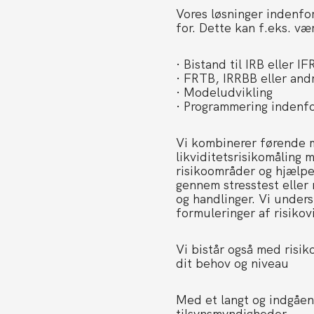
Vores løsninger indenfor 
for. Dette kan f.eks. væ
· Bistand til IRB eller 
· FRTB, IRRBB eller and
· Modeludvikling
· Programmering indenfo
Vi kombinerer førende m
likviditetsrisikomåling 
risikoområder og hjælpe
gennem stresstest eller 
og handlinger. Vi unders
formuleringer af risikovi
Vi bistår også med risiko
dit behov og niveau
Med et langt og indgåen
tilsynsmyndigheder.