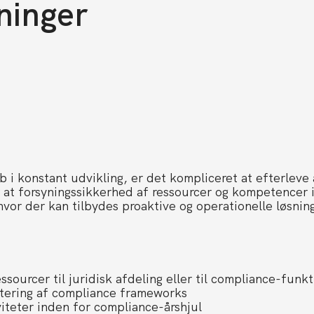
ninger
b i konstant udvikling, er det kompliceret at efterleve a
r at forsyningssikkerhed af ressourcer og kompetencer
 hvor der kan tilbydes proaktive og operationelle løsning
essourcer til juridisk afdeling eller til compliance-funk
ntering af compliance frameworks
iviteter inden for compliance-årshjul