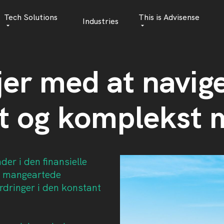
Tech Solutions
This is Advisense
Industries
Quantitative Analytics
Advisense | talks
jer med at navige
Financial Data Management
Client Stories
Risk Management
News
t og komplekst m
AML Software
Career
Management & Boa
Sustainability at A
der i den finansielle
de mangeartede
Events
rdringer i den konstant
.