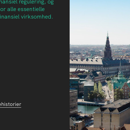
nansiel regulering, og
r alle essentielle
 finansiel virksomhed.
ehistorier