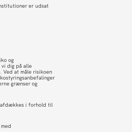
nstitutioner er udsat
iko og
vi dig på alle
. Ved at måle risikoen
sikostyringsanbefalinger
terne grænser og
 afdækkes i forhold til
r med