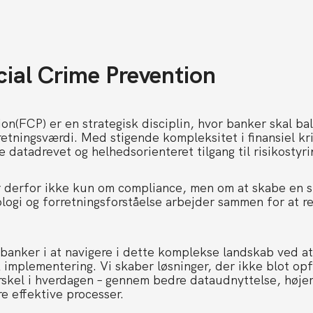
ial Crime Prevention
on(FCP) er en strategisk disciplin, hvor banker skal ba
rretningsværdi. Med stigende kompleksitet i finansiel kri
 datadrevet og helhedsorienteret tilgang til risikostyri
derfor ikke kun om compliance, men om at skabe en sk
ologi og forretningsforståelse arbejder sammen for at r
banker i at navigere i dette komplekse landskab ved a
 implementering. Vi skaber løsninger, der ikke blot op
skel i hverdagen – gennem bedre dataudnyttelse, højere
e effektive processer.