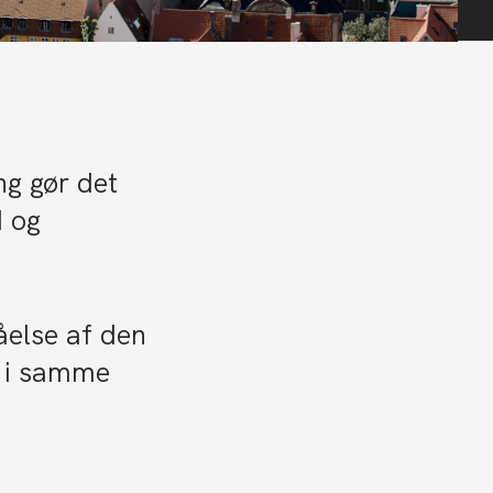
ng gør det
d og
åelse af den
r i samme