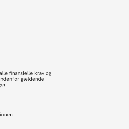
lle finansielle krav og
 indenfor gældende
er.
tionen