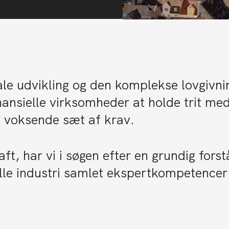
ale udvikling og den komplekse lovgivni
nansielle virksomheder at holde trit me
voksende sæt af krav.
ft, har vi i søgen efter en grundig forst
lle industri samlet ekspertkompetence