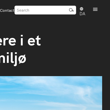
Sök
Contact
efter:
DA
re i et
iljø
rd
dvisense