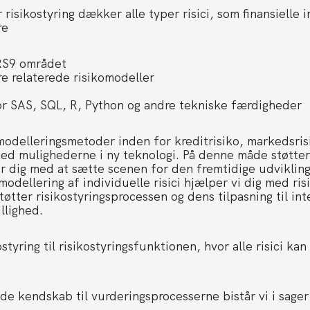
risikostyring dækker alle typer risici, som finansielle i
re
IFRS9 området
re relaterede risikomodeller
r SAS, SQL, R, Python og andre tekniske færdigheder
odelleringsmetoder inden for kreditrisiko, markedsris
med mulighederne i ny teknologi. På denne måde støtter 
r dig med at sætte scenen for den fremtidige udvikling
modellering af individuelle risici hjælper vi dig med ri
tøtter risikostyringsprocessen og dens tilpasning til in
llighed.
styring til risikostyringsfunktionen, hvor alle risici kan
de kendskab til vurderingsprocesserne bistår vi i sage