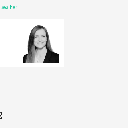
 læs her
g