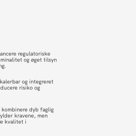
lancere regulatoriske
minalitet og øget tilsyn
ng.
alerbar og integreret
educere risiko og
t kombinere dyb faglig
fylder kravene, men
 kvalitet i