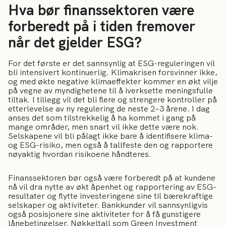
Hva bør finanssektoren være
forberedt på i tiden fremover
når det gjelder ESG?
For det første er det sannsynlig at ESG-reguleringen vil
bli intensivert kontinuerlig. Klimakrisen forsvinner ikke,
og med økte negative klimaeffekter kommer en økt vilje
på vegne av myndighetene til å iverksette meningsfulle
tiltak. I tillegg vil det bli flere og strengere kontroller på
etterlevelse av ny regulering de neste 2–3 årene. I dag
anses det som tilstrekkelig å ha kommet i gang på
mange områder, men snart vil ikke dette være nok.
Selskapene vil bli pålagt ikke bare å identifisere klima-
og ESG-risiko, men også å tallfeste den og rapportere
nøyaktig hvordan risikoene håndteres.
Finanssektoren bør også være forberedt på at kundene
nå vil dra nytte av økt åpenhet og rapportering av ESG-
resultater og flytte investeringene sine til bærekraftige
selskaper og aktiviteter. Bankkunder vil sannsynligvis
også posisjonere sine aktiviteter for å få gunstigere
lånebetingelser. Nøkkeltall som Green Investment