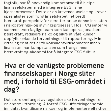
fagfolk, har få nødvendig kompetanse til å hjelpe
finansselskaper med å integrere ESG i sine
kjerneprosesser. Dette er en krevende øvelse og krever
spesialister som forstår selskapet i et bredt
bærekraftperspektiv for deretter bruke denne innsikten
i risikostyrings- og styringsprosesser. Hos FCG setter vi
sammen tverrfaglige team som kan operasjonalisere
bærekraft, redusere risiko og sikre at våre kunder
oppfyller økende forventninger til rapportering. Min
erfaring er at det er få konsulentvirksomheter innen
finanssom har kompetansen som trengs innen
bærekraft og økonomi for å integrere ESG fullt ut.
Hva er de vanligste problemene
finansselskaper i Norge sliter
med, i forhold til ESG-området i
dag?
Det store omfanget av regulatoriske forventninger er
en enorm utfordring. Å forstå ESG-utfordringer samle
inn data, kvantifisere risikoer og implementere effektive