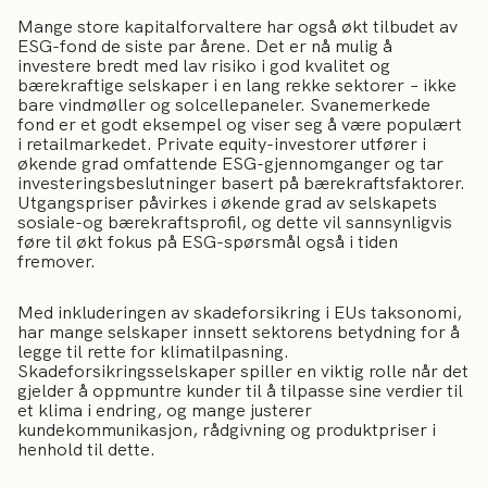
Mange store kapitalforvaltere har også økt tilbudet av
ESG-fond de siste par årene. Det er nå mulig å
investere bredt med lav risiko i god kvalitet og
bærekraftige selskaper i en lang rekke sektorer – ikke
bare vindmøller og solcellepaneler. Svanemerkede
fond er et godt eksempel og viser seg å være populært
i retailmarkedet. Private equity-investorer utfører i
økende grad omfattende ESG-gjennomganger og tar
investeringsbeslutninger basert på bærekraftsfaktorer.
Utgangspriser påvirkes i økende grad av selskapets
sosiale-og bærekraftsprofil, og dette vil sannsynligvis
føre til økt fokus på ESG-spørsmål også i tiden
fremover.
Med inkluderingen av skadeforsikring i EUs taksonomi,
har mange selskaper innsett sektorens betydning for å
legge til rette for klimatilpasning.
Skadeforsikringsselskaper spiller en viktig rolle når det
gjelder å oppmuntre kunder til å tilpasse sine verdier til
et klima i endring, og mange justerer
kundekommunikasjon, rådgivning og produktpriser i
henhold til dette.