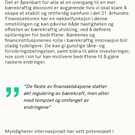
Det er åpenbart for alle at en overgang til en mer
bærekraftig økonomi er avgjørende hvis vi skal klare å
.
skape et stabilt og rettferdig samfunn i det 21
århundre.
Finanssektoren har en nøkkelfunksjon i denne
omstillingen og kan påvirke både hastigheten og
effekten av bærekraftig utvikling, ved å definere
spilleregler for bedriftene. Bankenes og
finansinstitusjonenes rolle i bærekraftig innovasjon blir
stadig tydeligere. De kan gi gunstige låne- og
forsikringsbetingelser, samt bidra til økte investeringer,
noe som i sin tur kan motivere bedriftene til å gjøre
raskere endringer.
“De fleste av finansselskapene støtter
økt regulering av bærekraft, men sliter
med tempoet og omfanget av
endringene”
Myndigheter internasjonalt har sett potensialet i