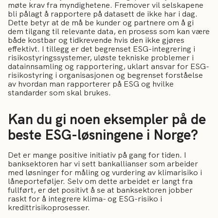
møte krav fra myndighetene. Fremover vil selskapene
bli pålagt å rapportere på datasett de ikke har i dag.
Dette betyr at de må be kunder og partnere om å gi
dem tilgang til relevante data, en prosess som kan være
både kostbar og tidkrevende hvis den ikke gjøres
effektivt. I tillegg er det begrenset ESG-integrering i
risikostyringssystemer, uløste tekniske problemer i
datainnsamling og rapportering, uklart ansvar for ESG-
risikostyring i organisasjonen og begrenset forståelse
av hvordan man rapporterer på ESG og hvilke
standarder som skal brukes.
Kan du gi noen eksempler på de
beste ESG-løsningene i Norge?
Det er mange positive initiativ på gang for tiden. I
banksektoren har vi sett bankallianser som arbeider
med løsninger for måling og vurdering av klimarisiko i
låneporteføljer. Selv om dette arbeidet er langt fra
fullført, er det positivt å se at banksektoren jobber
raskt for å integrere klima- og ESG-risiko i
kredittrisikoprosesser.