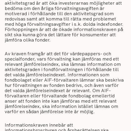
aktivitetsgrad är att öka investerarnas möjligheter att
bedöma om den årliga förvaltningsavgiften är
motiverad i förhållande till den aktivitetsgrad som
redovisas samt att komma till rätta med problemet
med höga förvaltningsavgifter i s.k. dolda indexfonder.
Förhoppningen är att de ökade informationskraven på
sikt ska kunna göra det lättare för konsumenter att
jämföra olika fonder.
Av kraven framgår att det för värdepappers- och
specialfonder, vars förvaltning kan jämföras med ett
relevant jämförelseindex, ska lämnas information om
aktivitetsgraden i fondförvaltningen i förhållande till
det valda jämförelseindexet. Informationen som
fondbolaget eller AIF-förvaltaren lämnar ska beskriva
hur förvaltningen av fonden bedrivs, och även varför
det valda jämförelseindexet är relevant. Om AIF-
förvaltaren eller förvaltande fondbolag emellertid
anser att fonden inte kan jämföras med ett relevant
jämförelseindex, ska information istället lämnas om
varför en sådan jämförelse inte är möjlig.
Informationskraven innebär att
informationsbroschyren och årsberättelsen ska