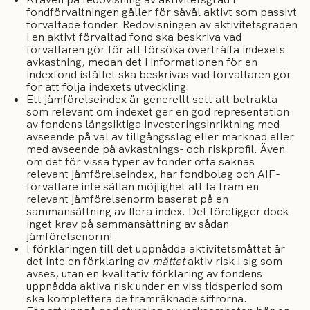
fondförvaltningen gäller för såväl aktivt som passivt
förvaltade fonder. Redovisningen av aktivitetsgraden
i en aktivt förvaltad fond ska beskriva vad
förvaltaren gör för att försöka överträffa indexets
avkastning, medan det i informationen för en
indexfond istället ska beskrivas vad förvaltaren gör
för att följa indexets utveckling.
Ett jämförelseindex är generellt sett att betrakta
som relevant om indexet ger en god representation
av fondens långsiktiga investeringsinriktning med
avseende på val av tillgångsslag eller marknad eller
med avseende på avkastnings- och riskprofil. Även
om det för vissa typer av fonder ofta saknas
relevant jämförelseindex, har fondbolag och AIF-
förvaltare inte sällan möjlighet att ta fram en
relevant jämförelsenorm baserat på en
sammansättning av flera index. Det föreligger dock
inget krav på sammansättning av sådan
jämförelsenorm!
I förklaringen till det uppnådda aktivitetsmåttet är
det inte en förklaring av
måttet
aktiv risk i sig som
avses, utan en kvalitativ förklaring av fondens
uppnådda aktiva risk under en viss tidsperiod som
ska komplettera de framräknade siffrorna.