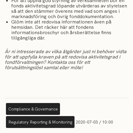
För att uppnå god styrning av verksamheten bör en
fonds aktivitetsgrad löpande utvärderas av styrelsen
så att den stämmer överens med vad som anges i
marknadsföring och övrig fonddokumentation.
Glöm inte att redovisa informationen även på
hemsidan. Det räcker här att fondens
informationsbroschyr och årsberättelse finns
tillgängliga där.
Är ni intresserade av vilka åtgärder just ni behöver vidta
för att uppfylla kraven på att redovisa aktivitetsgrad i
fondförvaltningen? Kontakta oss för ett
förutsättningslöst samtal eller möte!
Compliance & Governance
Regulatory Reporting & Monitoring
2020-07-03 / 10:00