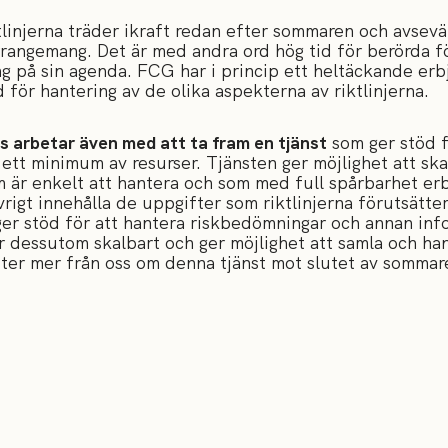
tlinjerna träder ikraft redan efter sommaren och avsevä
rangemang. Det är med andra ord hög tid för berörda fö
ng på sin agenda. FCG har i princip ett heltäckande er
 för hantering av de olika aspekterna av riktlinjerna.
 arbetar även med att ta fram en tjänst
som ger stöd f
tt minimum av resurser. Tjänsten ger möjlighet att ska
m är enkelt att hantera och som med full spårbarhet erb
övrigt innehålla de uppgifter som riktlinjerna förutsätte
 ger stöd för att hantera riskbedömningar och annan inf
r dessutom skalbart och ger möjlighet att samla och ha
efter mer från oss om denna tjänst mot slutet av sommar