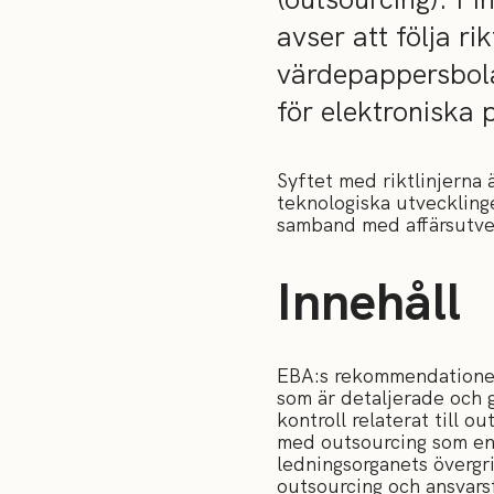
avser att följa ri
värdepappersbolag
för elektroniska 
Syftet med riktlinjerna 
teknologiska utvecklinge
samband med affärsutve
Innehåll
EBA:s rekommendationer 
som är detaljerade och 
kontroll relaterat till o
med outsourcing som en n
ledningsorganets övergr
outsourcing och ansvars