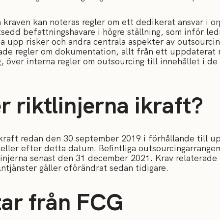
 kraven kan noteras regler om ett dedikerat ansvar i or
utsedd befattningshavare i högre ställning, som inför le
ja upp risker och andra centrala aspekter av outsourcing
ade regler om dokumentation, allt från ett uppdaterat r
över interna regler om outsourcing till innehållet i de
 riktlinjerna ikraft?
i kraft redan den 30 september 2019 i förhållande till u
 eller efter detta datum. Befintliga outsourcingarrang
tlinjerna senast den 31 december 2021. Krav relaterade t
jänster gäller oförändrat sedan tidigare.
ar från FCG