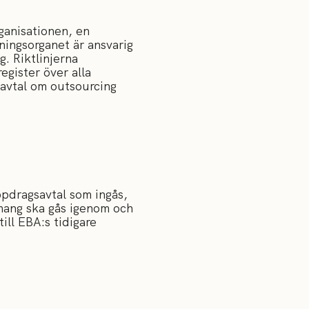
ganisationen, en
dningsorganet är ansvarig
. Riktlinjerna
egister över alla
 avtal om outsourcing
ppdragsavtal som ingås,
emang ska gås igenom och
ill EBA:s tidigare