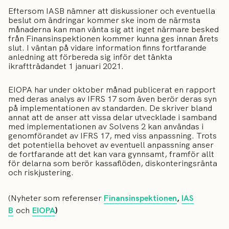
Eftersom IASB nämner att diskussioner och eventuella
beslut om ändringar kommer ske inom de närmsta
månaderna kan man vänta sig att inget närmare besked
från Finansinspektionen kommer kunna ges innan årets
slut. I väntan på vidare information finns fortfarande
anledning att förbereda sig inför det tänkta
ikraftträdandet 1 januari 2021.
EIOPA har under oktober månad publicerat en rapport
med deras analys av IFRS 17 som även berör deras syn
på implementationen av standarden. De skriver bland
annat att de anser att vissa delar utvecklade i samband
med implementationen av Solvens 2 kan användas i
genomförandet av IFRS 17, med viss anpassning. Trots
det potentiella behovet av eventuell anpassning anser
de fortfarande att det kan vara gynnsamt, framför allt
för delarna som berör kassaflöden, diskonteringsränta
och riskjustering.
(Nyheter som referenser
Finansinspektionen
,
IAS
B
och
EIOPA
)