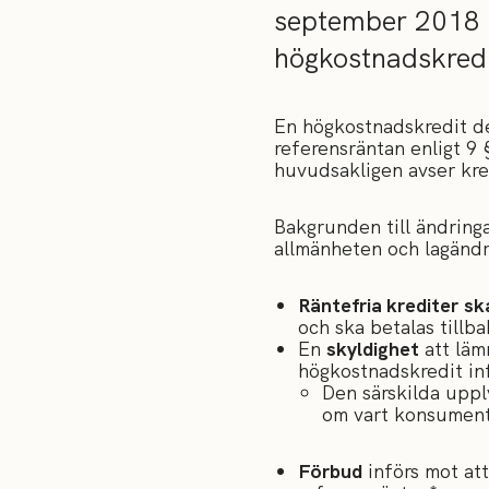
september 2018 a
högkostnadskredi
En högkostnadskredit de
referensräntan enligt 9 
huvudsakligen avser kre
Bakgrunden till ändring
allmänheten och lagändr
Räntefria krediter
sk
och ska betalas tillb
En
skyldighet
att läm
högkostnadskredit in
Den särskilda uppl
om vart konsumente
Förbud
införs mot at