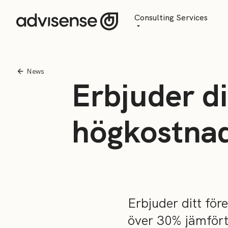
Consulting Services
Advisory
AI Transformation
News
Erbjuder di
Managed Services
högkostnad
Erbjuder ditt för
över 30% jämfört