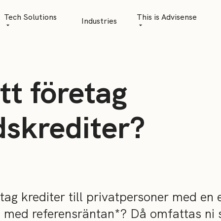
Tech Solutions
This is Advisense
Industries
Quantitative Analytics
Advisense | talks
Financial Data Management
Client Stories
tt företag
Risk Management
News
AML Software
Career
skrediter?
Management & Boa
Sustainability at A
Events
etag krediter till privatpersoner med en 
 med referensräntan*? Då omfattas ni 