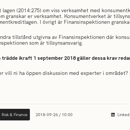
igt lagen (2014:275) om viss verksamhet med konsument
om granskar er verksamhet. Konsumentverket är tillsyns
umentkreditlagen. I övrigt är Finansinspektionen gransk
dra tillstånd utgivna av Finansinspektionen där konsu
inspektionen som är tillsynsansvarig.
en trädde ikraft 1 september 2018 gäller dessa krav reda
ler vill ni ha öppen diskussion med experter i området
Risk & Finance
2018-09-26 / 10:00
Linked