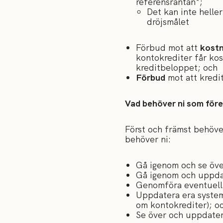
referensräntan*;
Det kan inte helle
dröjsmålet
Förbud mot att
kostn
kontokrediter får kos
kreditbeloppet; och
Förbud
mot att kredi
Vad behöver ni som före
Först och främst behöver
behöver ni:
Gå igenom och se över 
Gå igenom och uppdat
Genomföra eventuella 
Uppdatera era system
om kontokrediter); o
Se över och uppdater