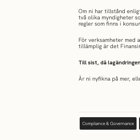
Om ni har tillstånd enl
två olika myndigheter s
regler som finns i kons
För verksamheter med an
tillämplig är det Finans
Till sist, då lagändring
Är ni nyfikna på mer, el
Compliance & Governance