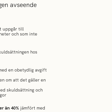
agen avseende
 uppgår till
nheter och som inte
kuldsättningen hos
ed en obetydlig avgift
n om att det gäller en
med skuldsättning och
gor
mer än 40%
jämfört med