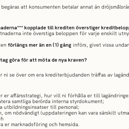
r begäras att konsumenten betalar annat än dröjsmålsrän
aderna*** kopplade till krediten överstiger kreditbelo
tnaderna inte överstiga beloppen för varje enskilt utny
ten
förlängs mer än en (1) gång
införs, givet vissa unda
tag göra för att möta de nya kraven?
 ni se över om era krediterbjudanden träffas av lagänd
er affärsstrategi, hur vill ni förhålla er till lagändring
era samtliga berörda interna styrdokument;
utbildningsinsatser till personal;
, om nödvändigt (uppdateringen kan vara särskilt utm
ch
a er marknadsföring och hemsida.