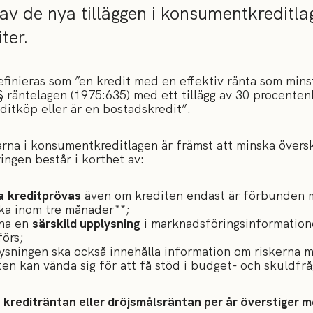
v de nya tilläggen i konsumentkreditl
ter.
finieras som ”en kredit med en effektiv ränta som minst
§ räntelagen (1975:635) med ett tillägg av 30 procente
ditköp eller är en bostadskredit”.
arna i konsumentkreditlagen är främst att minska övers
ingen består i korthet av:
a
kreditprövas
även om krediten endast är förbunden m
aka inom tre månader**;
na en
särskild upplysning
i marknadsföringsinformatione
förs;
ysningen ska också innehålla information om riskerna 
n kan vända sig för att få stöd i budget- och skuldfrå
t
krediträntan eller dröjsmålsräntan per år överstiger 