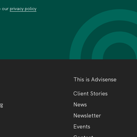
o our
privacy policy
This is Advisense
Client Stories
rg
News
Newsletter
Events