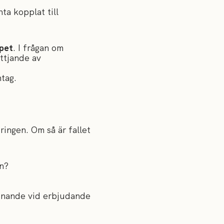
ta kopplat till
ppet
. I frågan om
ttjande av
ntag.
ringen. Om så är fallet
en?
anande vid erbjudande