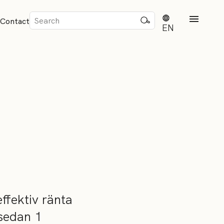
Sök
Contact
efter:
EN
rd
dvisense
effektiv ränta
sedan 1