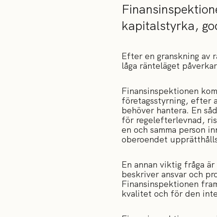
Finansinspektione
kapitalstyrka, god
Efter en granskning av 
låga ränteläget påverkar
Finansinspektionen komm
företagsstyrning, efter 
behöver hantera. En såd
för regelefterlevnad, ri
en och samma person inn
oberoendet upprätthålls 
En annan viktig fråga är
beskriver ansvar och pro
Finansinspektionen framh
kvalitet och för den int