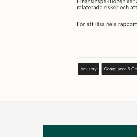
Finansinspektionen ser 
relaterade risker och at
För att läsa hela rappor
Advisory
Compliance & G