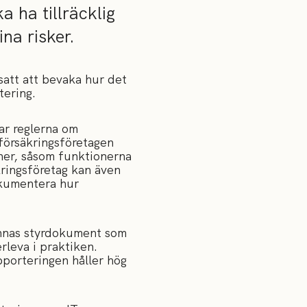
a ha tillräcklig
na risker.
att att bevaka hur det
tering.
ar reglerna om
 försäkringsföretagen
ner, såsom funktionerna
kringsföretag kan även
okumentera hur
finnas styrdokument som
rleva i praktiken.
pporteringen håller hög