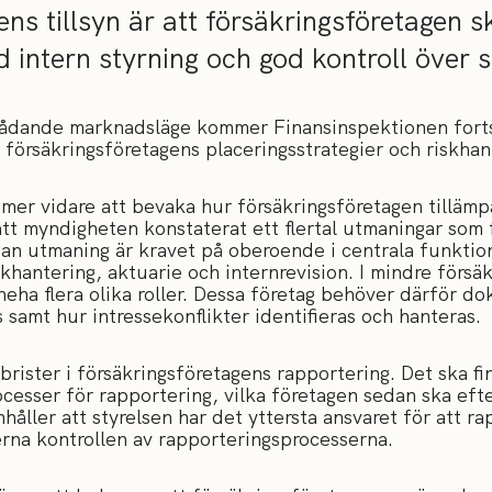
ns tillsyn är att försäkringsföretagen sk
 intern styrning och god kontroll över si
rådande marknadsläge kommer Finansinspektionen forts
 försäkringsföretagens placeringsstrategier och riskhan
er vidare att bevaka hur försäkringsföretagen tillämp
att myndigheten konstaterat ett flertal utmaningar som
an utmaning är kravet på oberoende i centrala funktio
skhantering, aktuarie och internrevision. I mindre försä
eha flera olika roller. Dessa företag behöver därför d
samt hur intressekonflikter identifieras och hanteras.
 brister i försäkringsföretagens rapportering. Det ska 
cesser för rapportering, vilka företagen sedan ska efte
åller att styrelsen har det yttersta ansvaret för att ra
erna kontrollen av rapporteringsprocesserna.