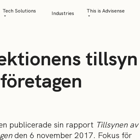
Tech Solutions
This is Advisense
Industries
Quantitative Analytics
Advisense | talks
Financial Data Management
Client Stories
ktionens tillsyn
Risk Management
News
AML Software
Career
sföretagen
Management & Boa
Sustainability at A
Events
en publicerade sin rapport
Tillsynen av
agen
den 6 november 2017. Fokus för