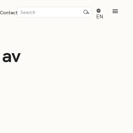
Sök
Contact
efter:
EN
 av
rd
dvisense