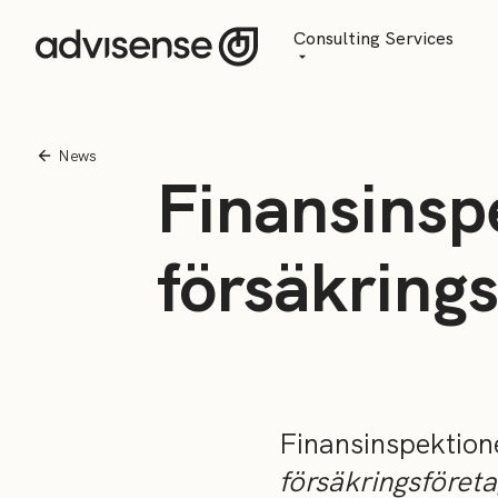
Consulting Services
Advisory
AI Transformation
News
Finansinspe
Managed Services
försäkring
Finansinspektion
försäkringsföret