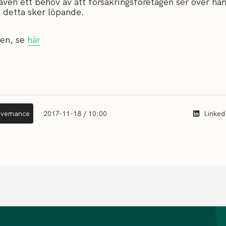
även ett behov av att försäkringsföretagen ser över han
t detta sker löpande.
ten, se
här
overnance
2017-11-18 / 10:00
Linked