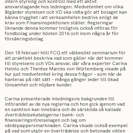
intern styrning och kontroll med ett aktivt
ansvarstagande hos ledningen. Medvetenhet om vilka
åtgärder styrelsen och VD ska vidta gör att bolaget kan
känna trygghet i att verksamheten bedrivs enligt de
krav som Finansinspektionen ställer. Regleringar
liknande denna kommer troligtvis också införas för
fondbolag under hösten 2016 och inom några år för
försäkringsbolag.
Den 18 februari höll FCG ett välbesökt seminarium för
att praktiskt beskriva vad som gäller när det kommer
till styrelsens och VDs ansvar, där våra experter Carina
Heinlo och Therése Marcks von Würtemberg visade på
hur just medvetenhet kring dessa frågor – som när de
hanteras på rätt sätt – många gånger leder till ökad
lönsamhet och nöjdare kunder.
Carina presenterade inledningsvis bakgrunden till
införandet av de nya reglerna och hon gick igenom vad
en sanktion kan innebära och de särskilda så kallade
överträdelsekatalogerna
i bank- och
finansieringsrörelselagen och lag om
värdepappersmarknaden. Carina visade också exempel
på vad som utgör en överträdelse och betonade vikten