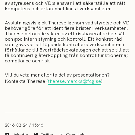
av styrelsens och VD:s ansvar i att säkerställa att rätt
kompetens och erfarenhet finns i verksamheten.
Avslutningsvis gick Therese igenom vad styrelse och VD
behöver göra för att identifiera brister i verksamheten.
Therese betonade vikten av ett riskbaserat arbetssätt
och god intern styrning och kontroll. Ett konkret råd
som gavs var att löpande kontrollera verksamheten i
förhållande till överträdelsekatalogen och att se till att
få kontinuerlig återkoppling från kontrollfunktionerna;
compliance och risk
Vill du veta mer eller ta del av presentationen?
Kontakta Therése (
therese.marcks@fcg.se
)
2016-02-24 / 15:46
LinkedIn
Twitter
Copy link