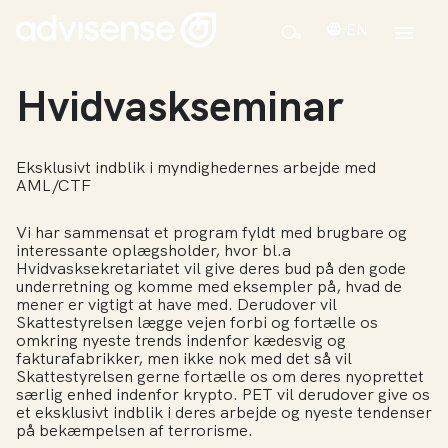
EN
Hvidvaskseminar
Eksklusivt indblik i myndighedernes arbejde med
AML/CTF
Vi har sammensat et program fyldt med brugbare og
interessante oplægsholder, hvor bl.a
Hvidvasksekretariatet vil give deres bud på den gode
underretning og komme med eksempler på, hvad de
mener er vigtigt at have med. Derudover vil
Skattestyrelsen lægge vejen forbi og fortælle os
omkring nyeste trends indenfor kædesvig og
fakturafabrikker, men ikke nok med det så vil
Skattestyrelsen gerne fortælle os om deres nyoprettet
særlig enhed indenfor krypto. PET vil derudover give os
et eksklusivt indblik i deres arbejde og nyeste tendenser
på bekæmpelsen af terrorisme.