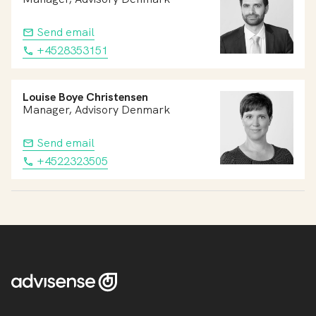
Send email
+4528353151
Louise Boye Christensen
Manager, Advisory Denmark
Send email
+4522323505