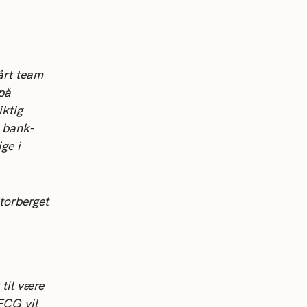
vårt team
på
iktig
n bank-
ge i
torberget
til være
FCG vil