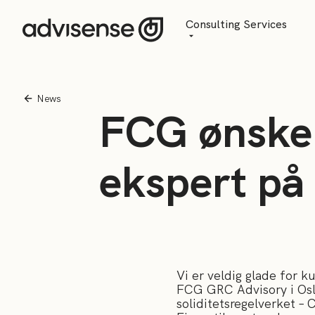
Consulting Services
Advisory
AI Transformation
News
FCG ønske
Managed Services
ekspert på 
Vi er veldig glade for 
FCG GRC Advisory i Oslo
soliditetsregelverket – C