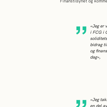
Finanstilsynet og komme
«Jeg er v
i FCG i 
soliditet
bidrag t
og finan
dag»,
«Jeg tak
en del a