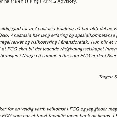
r nå fra en stilling i KPMG Advisory.
eldig glad for at Anastasia Edakina nå har blitt del av 
Oslo. Anastasia har lang erfaring og spesialkompetanse 
sregelverket og risikostyring i finansforetak. Hun blir et v
il at FCG skal bli det ledende rådgivningsselskapet inne
sbransjen i Norge på samme måte som FCG er det i Sveri
Torgeir S
ker for en veldig varm velkomst i FCG og jeg gleder meg 
v FCG som har et tungt fagmiljø innen bank og finans. I 