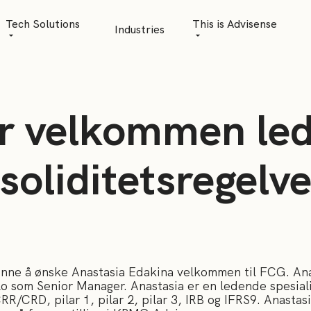
Tech Solutions
This is Advisense
Industries
Quantitative Analytics
Advisense | talks
Financial Data Management
Client Stories
r velkommen le
Risk Management
News
AML Software
Career
soliditetsregelv
Management & Boa
Sustainability at A
Events
kunne å ønske Anastasia Edakina velkommen til FCG. Anas
 som Senior Manager. Anastasia er en ledende spesiali
RR/CRD, pilar 1, pilar 2, pilar 3, IRB og IFRS9. Anastasi