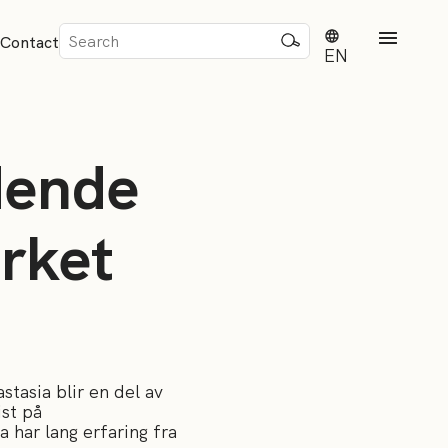
Sök
Contact
efter:
EN
dende
erket
rd
dvisense
tasia blir en del av
st på
a har lang erfaring fra