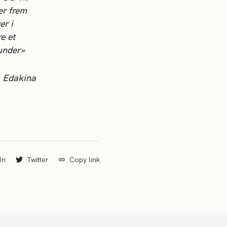
er frem
er i
e et
kunder»
a Edakina
In
Twitter
Copy link