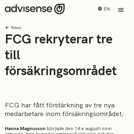
EN
News
FCG rekryterar tre
till
försäkringsområdet
FCG har fått förstärkning av tre nya
medarbetare inom försäkringsområdet;
Hanna Magnusson
började den 14:e augusti som
aktuarie, hon är nyutexaminerad aktuarie och har